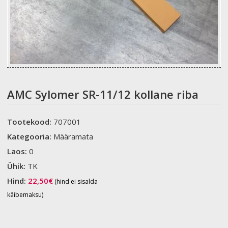
AMC Sylomer SR-11/12 kollane riba
Tootekood:
707001
Kategooria:
Määramata
Laos:
0
Ühik:
TK
Hind:
22,50
€
(hind ei sisalda
käibemaksu)