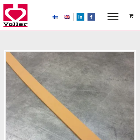
LIn
FB