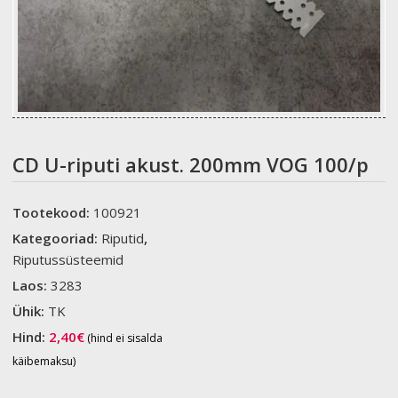
CD U-riputi akust. 200mm VOG 100/p
Tootekood:
100921
Kategooriad:
Riputid
,
Riputussüsteemid
Laos:
3283
Ühik:
TK
Hind:
2,40
€
(hind ei sisalda
käibemaksu)