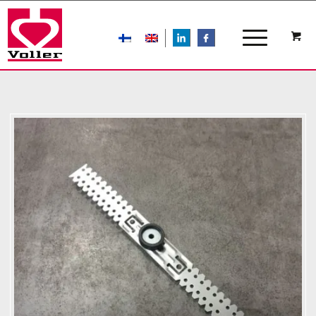
LIn
FB