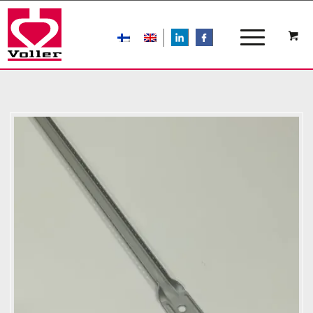
LIn
FB