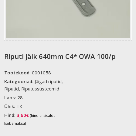
Riputi jäik 640mm C4* OWA 100/p
Tootekood:
0001058
Kategooriad:
Jäigad riputid
,
Riputid
,
Riputussüsteemid
Laos:
28
Ühik:
TK
Hind:
3,60
€
(hind ei sisalda
käibemaksu)