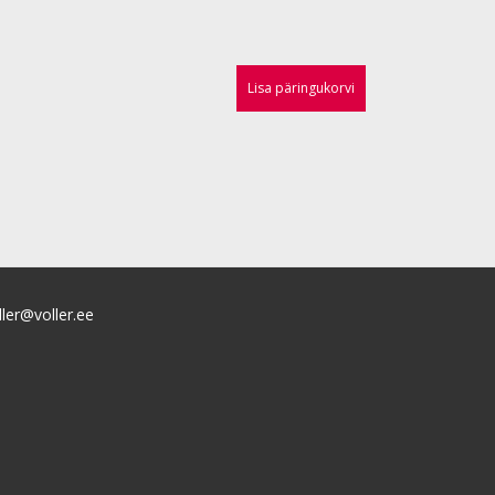
Lisa päringukorvi
ller@voller.ee