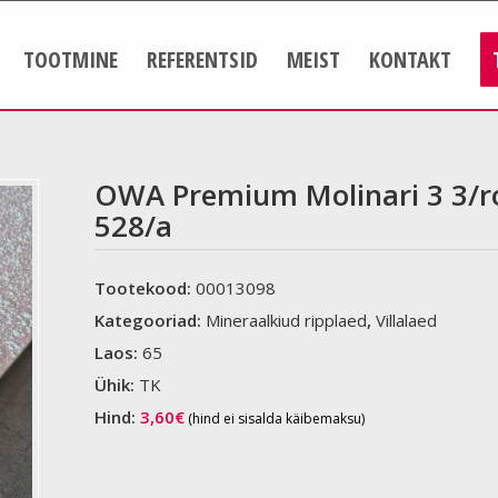
TOOTMINE
REFERENTSID
MEIST
KONTAKT
OWA Premium Molinari 3 3/r
528/a
Tootekood:
00013098
Kategooriad:
Mineraalkiud ripplaed
,
Villalaed
Laos:
65
Ühik:
TK
Hind:
3,60
€
(hind ei sisalda käibemaksu)