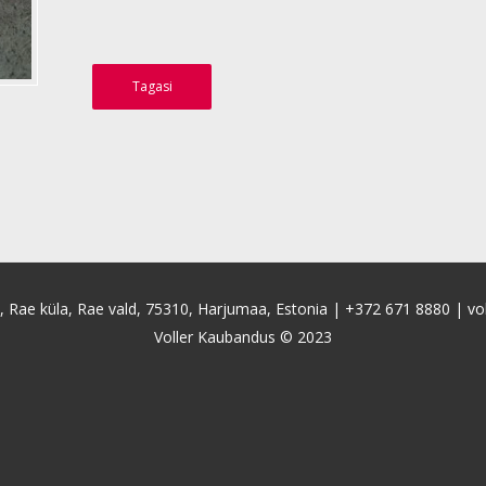
Tagasi
4, Rae küla, Rae vald, 75310, Harjumaa, Estonia |
+372 671 8880
|
vo
Voller Kaubandus © 2023