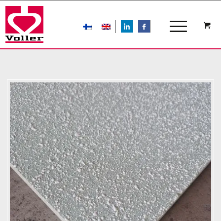
LIn
FB