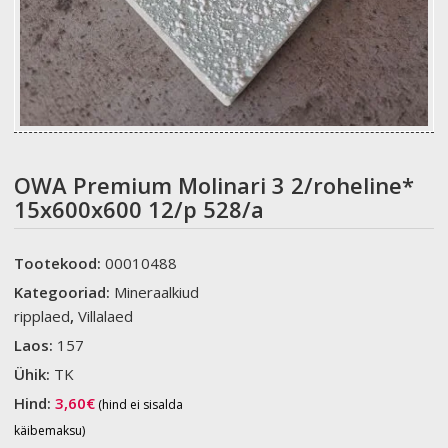
OWA Premium Molinari 3 2/roheline*
15x600x600 12/p 528/a
Tootekood:
00010488
Kategooriad:
Mineraalkiud
ripplaed
,
Villalaed
Laos:
157
Ühik:
TK
Hind:
3,60
€
(hind ei sisalda
käibemaksu)