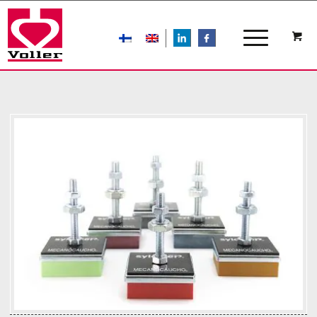
LIn
FB