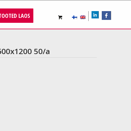
TOOTED LAOS
LIn
FB
600x1200 50/a