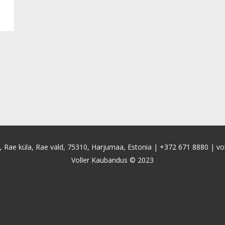
4, Rae küla, Rae vald, 75310, Harjumaa, Estonia |
+372 671 8880
|
vo
Voller Kaubandus © 2023