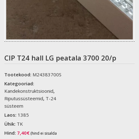
CIP T24 hall LG peatala 3700 20/p
Tootekood:
M24383700S
Kategooriad:
Kandekonstruktsioonid
,
Riputussüsteemid
,
T-24
süsteem
Laos:
1385
Ühik:
TK
Hind:
7,40
€
(hind ei sisalda