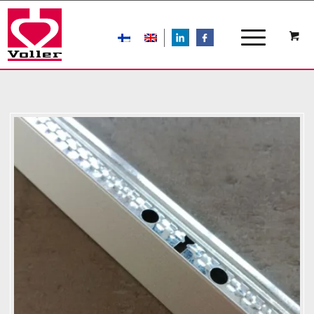
LIn
FB