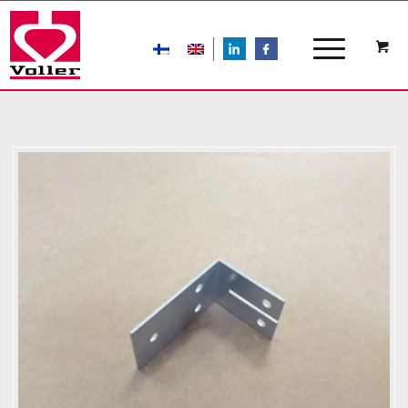
LIn
FB