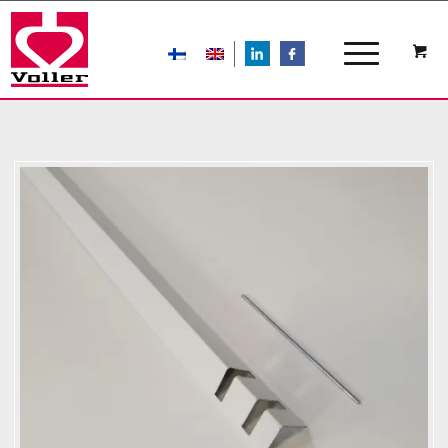
LIn
FB