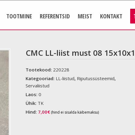
TOOTMINE
REFERENTSID
MEIST
KONTAKT
CMC LL-liist must 08 15x10x
Tootekood:
220228
Kategooriad:
LL-liistud
,
Riputussüsteemid
,
Servaliistud
Laos:
0
Ühik:
TK
Hind:
7,00
€
(hind ei sisalda käibemaksu)