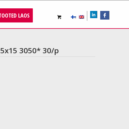
TOOTED LAOS
LIn
FB
15x15 3050* 30/p