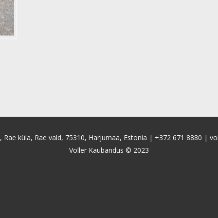
4, Rae küla, Rae vald, 75310, Harjumaa, Estonia |
+372 671 8880
|
vo
Voller Kaubandus © 2023