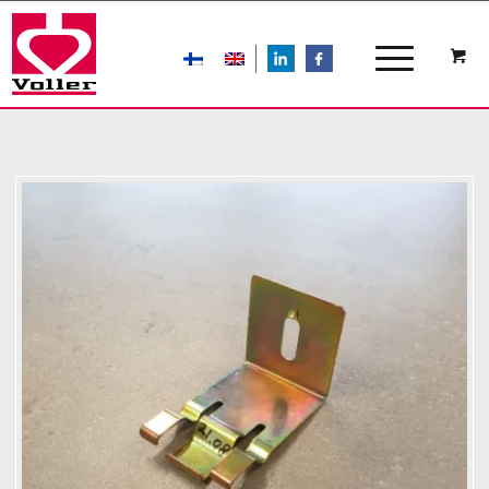
LIn
FB