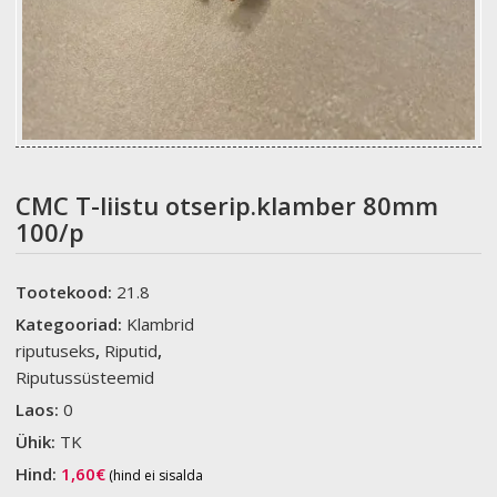
CMC T-liistu otserip.klamber 80mm
100/p
Tootekood:
21.8
Kategooriad:
Klambrid
riputuseks
,
Riputid
,
Riputussüsteemid
Laos:
0
Ühik:
TK
Hind:
1,60
€
(hind ei sisalda