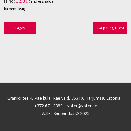
Hind:
3,90
€
(hind ei sisalda
käibemaksu)
Tagasi
Lisa päringukorvi
Graniidi tee 4, Rae küla, Rae vald, 75310, Harjumaa, Estonia |
+372 671 8880
|
voller@voller.ee
Voller Kaubandus © 2023