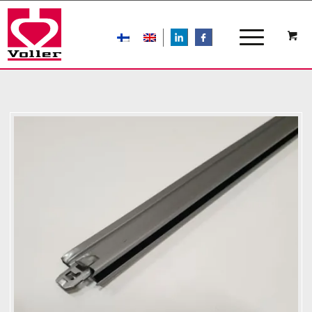
LIn
FB