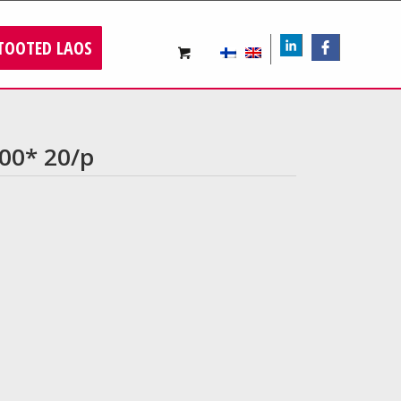
TOOTED LAOS
LIn
FB
00* 20/p