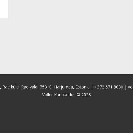
4, Rae küla, Rae vald, 75310, Harjumaa, Estonia |
+372 671 8880
|
vo
Voller Kaubandus © 2023