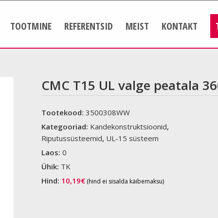
TOOTMINE
REFERENTSID
MEIST
KONTAKT
CMC T15 UL valge peatala 36
Tootekood:
3500308WW
Kategooriad:
Kandekonstruktsioonid
,
Riputussüsteemid
,
UL-15 süsteem
Laos:
0
Ühik:
TK
Hind:
10,19
€
(hind ei sisalda käibemaksu)