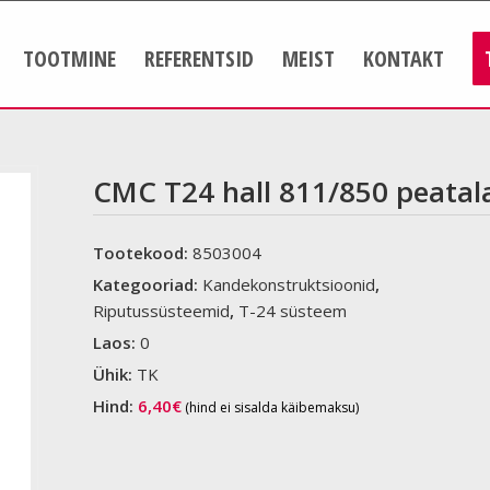
TOOTMINE
REFERENTSID
MEIST
KONTAKT
CMC T24 hall 811/850 peatal
Tootekood:
8503004
Kategooriad:
Kandekonstruktsioonid
,
Riputussüsteemid
,
T-24 süsteem
Laos:
0
Ühik:
TK
Hind:
6,40
€
(hind ei sisalda käibemaksu)