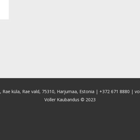
4, Rae küla, Rae vald, 75310, Harjumaa, Estonia |
+372 671 8880
|
vo
Voller Kaubandus © 2023