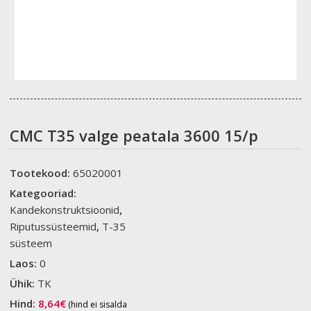
CMC T35 valge peatala 3600 15/p
Tootekood:
65020001
Kategooriad:
Kandekonstruktsioonid
,
Riputussüsteemid
,
T-35
süsteem
Laos:
0
Ühik:
TK
Hind:
8,64
€
(hind ei sisalda