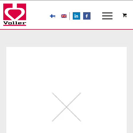
LIn
FB