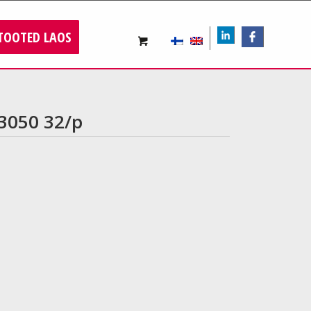
TOOTED LAOS
LIn
FB
 3050 32/p