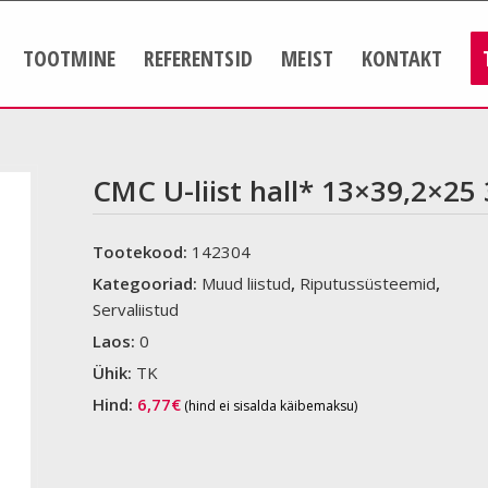
TOOTMINE
REFERENTSID
MEIST
KONTAKT
CMC U-liist hall* 13×39,2×25
Tootekood:
142304
Kategooriad:
Muud liistud
,
Riputussüsteemid
,
Servaliistud
Laos:
0
Ühik:
TK
Hind:
6,77
€
(hind ei sisalda käibemaksu)