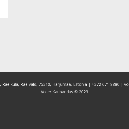
4, Rae küla, Rae vald, 75310, Harjumaa, Estonia |
+372 671 8880
|
vo
Voller Kaubandus © 2023