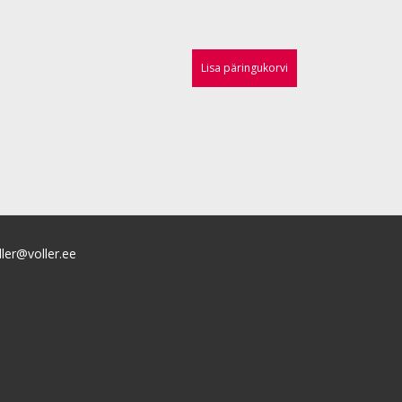
Lisa päringukorvi
ller@voller.ee