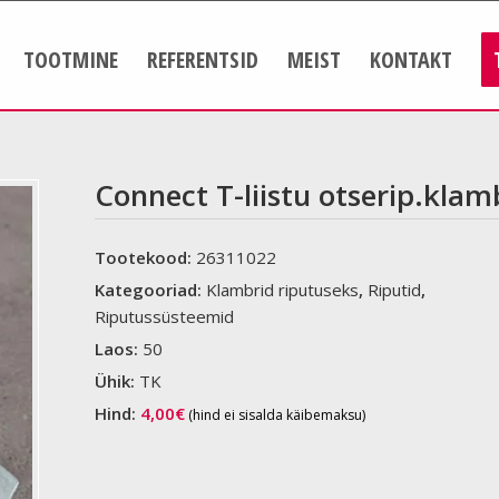
TOOTMINE
REFERENTSID
MEIST
KONTAKT
Connect T-liistu otserip.kl
Tootekood:
26311022
Kategooriad:
Klambrid riputuseks
,
Riputid
,
Riputussüsteemid
Laos:
50
Ühik:
TK
Hind:
4,00
€
(hind ei sisalda käibemaksu)