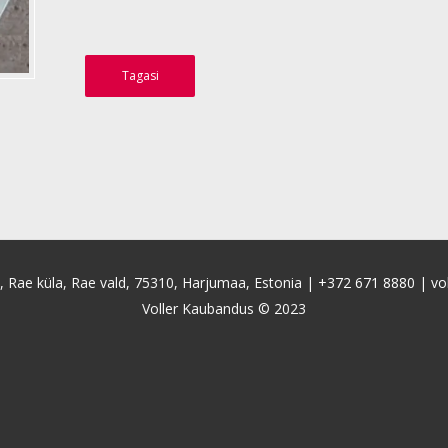
Tagasi
4, Rae küla, Rae vald, 75310, Harjumaa, Estonia |
+372 671 8880
|
vo
Voller Kaubandus © 2023