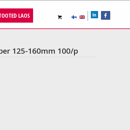
TOOTED LAOS
LIn
FB
amber 125-160mm 100/p