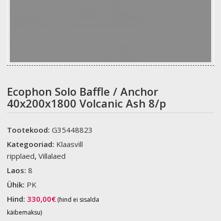
Ecophon Solo Baffle / Anchor
40x200x1800 Volcanic Ash 8/p
Tootekood:
G35448823
Kategooriad:
Klaasvill
ripplaed
,
Villalaed
Laos:
8
Ühik:
PK
Hind:
330,00
€
(hind ei sisalda
käibemaksu)