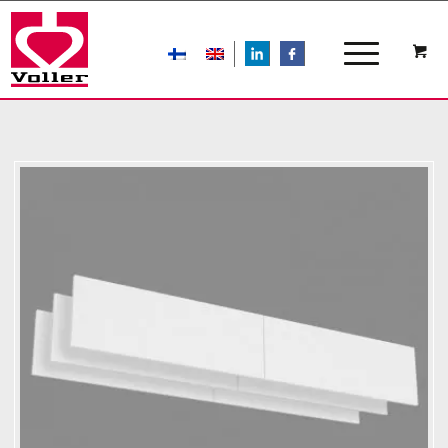
LIn
FB