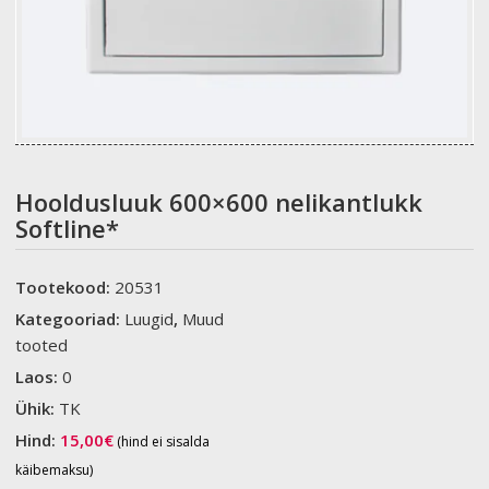
Hooldusluuk 600×600 nelikantlukk
Softline*
Tootekood:
20531
Kategooriad:
Luugid
,
Muud
tooted
Laos:
0
Ühik:
TK
Hind:
15,00
€
(hind ei sisalda
käibemaksu)