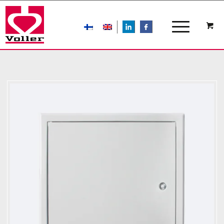
LIn
FB