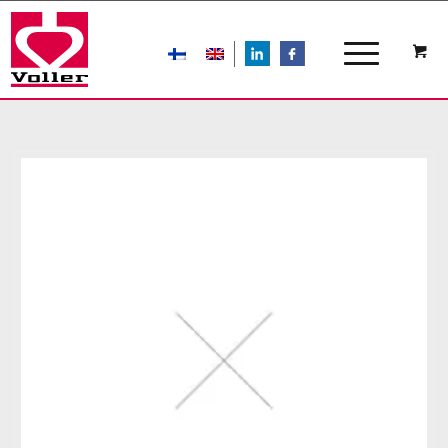
LIn
FB