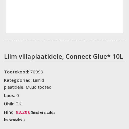
Liim villaplaatidele, Connect Glue* 10L
Tootekood:
70999
Kategooriad:
Liimid
plaatidele
,
Muud tooted
Laos:
0
Ühik:
TK
Hind:
93,20
€
(hind ei sisalda
käibemaksu)