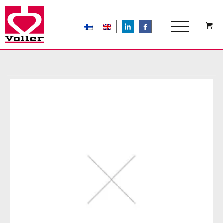
LIn
FB