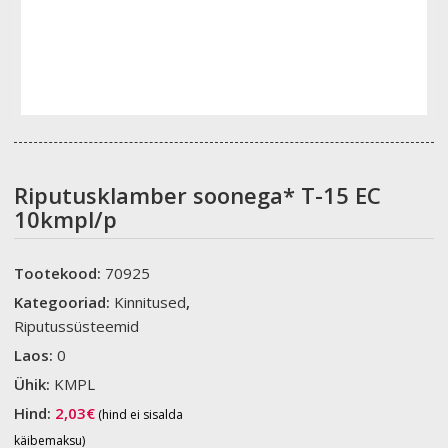
Riputusklamber soonega* T-15 EC
10kmpl/p
Tootekood:
70925
Kategooriad:
Kinnitused
,
Riputussüsteemid
Laos:
0
Ühik:
KMPL
Hind:
2,03
€
(hind ei sisalda
käibemaksu)