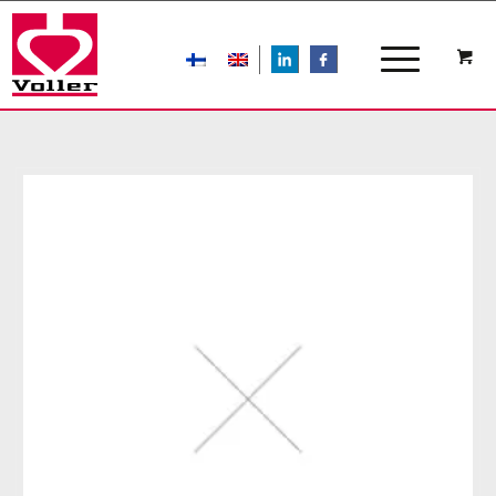
LIn
FB