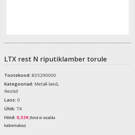
LTX rest N riputiklamber torule
Tootekood:
835290000
Kategooriad:
Metall-laed
,
Restid
Laos:
0
Ühik:
TK
Hind:
0,53
€
(hind ei sisalda
käibemaksu)