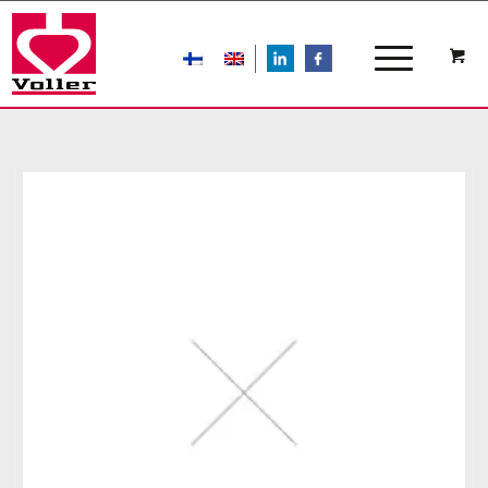
LIn
FB