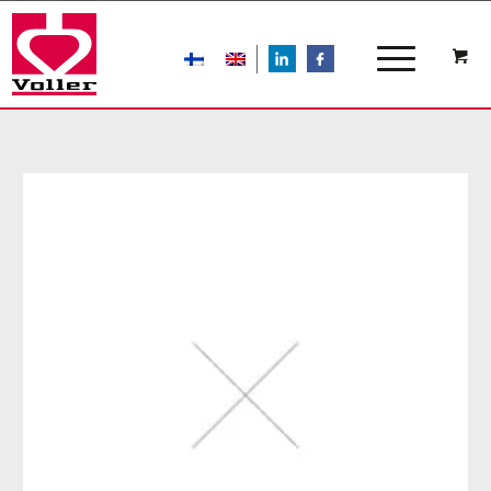
LIn
FB