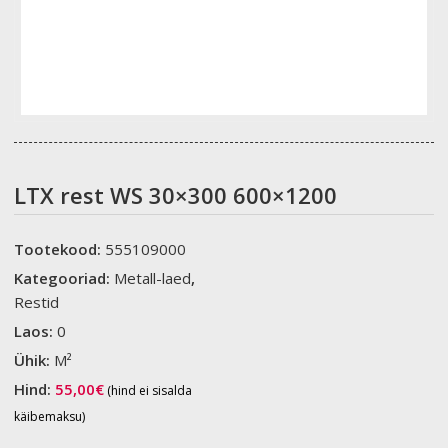
LTX rest WS 30×300 600×1200
Tootekood:
555109000
Kategooriad:
Metall-laed
,
Restid
Laos:
0
Ühik:
M²
Hind:
55,00
€
(hind ei sisalda
käibemaksu)