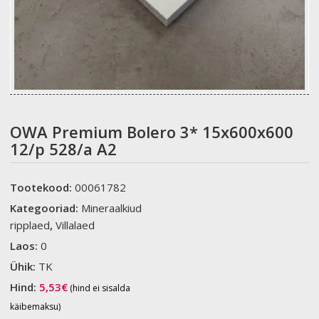
OWA Premium Bolero 3* 15x600x600
12/p 528/a A2
Tootekood:
00061782
Kategooriad:
Mineraalkiud
ripplaed
,
Villalaed
Laos:
0
Ühik:
TK
Hind:
5,53
€
(hind ei sisalda
käibemaksu)