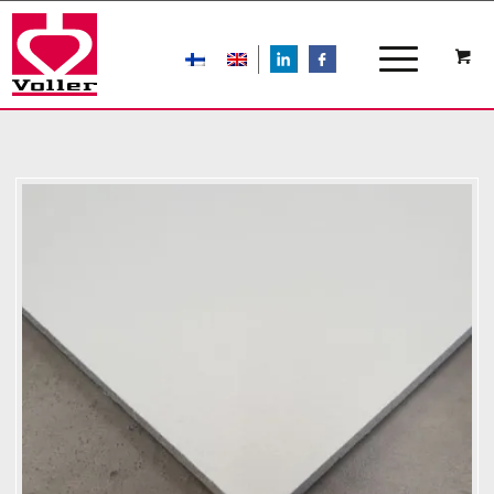
LIn
FB