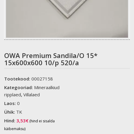
OWA Premium Sandila/O 15*
15x600x600 10/p 520/a
Tootekood:
00027158
Kategooriad:
Mineraalkiud
ripplaed
,
Villalaed
Laos:
0
Ühik:
TK
Hind:
3,53
€
(hind ei sisalda
käibemaksu)