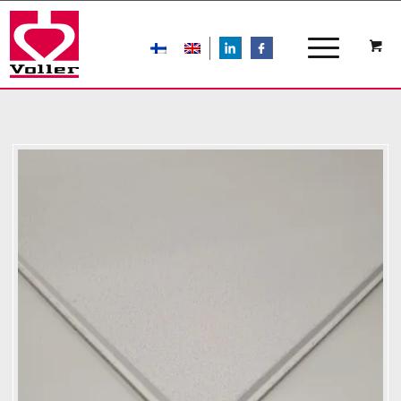
LIn
FB