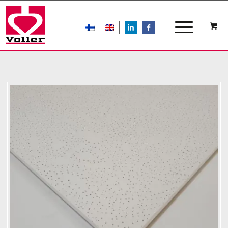
LIn
FB