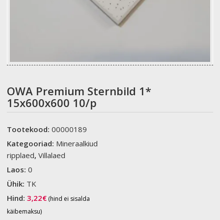
OWA Premium Sternbild 1*
15x600x600 10/p
Tootekood:
00000189
Kategooriad:
Mineraalkiud
ripplaed
,
Villalaed
Laos:
0
Ühik:
TK
Hind:
3,22
€
(hind ei sisalda
käibemaksu)