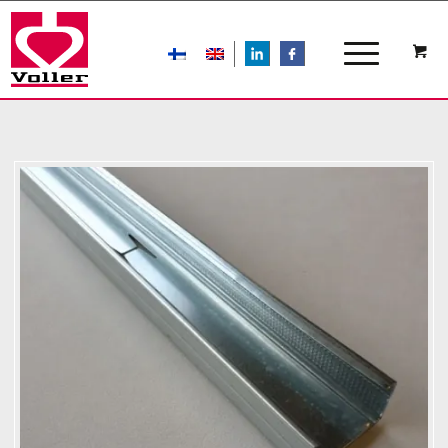
LIn
FB