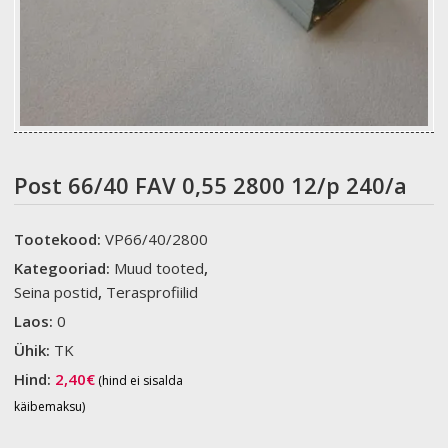
Post 66/40 FAV 0,55 2800 12/p 240/a
Tootekood:
VP66/40/2800
Kategooriad:
Muud tooted
,
Seina postid
,
Terasprofiilid
Laos:
0
Ühik:
TK
Hind:
2,40
€
(hind ei sisalda
käibemaksu)