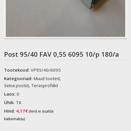
Post 95/40 FAV 0,55 6095 10/p 180/a
Tootekood:
VP95/40/6095
Kategooriad:
Muud tooted
,
Seina postid
,
Terasprofiilid
Laos:
0
Ühik:
TK
Hind:
4,17
€
(hind ei sisalda
käibemaksu)