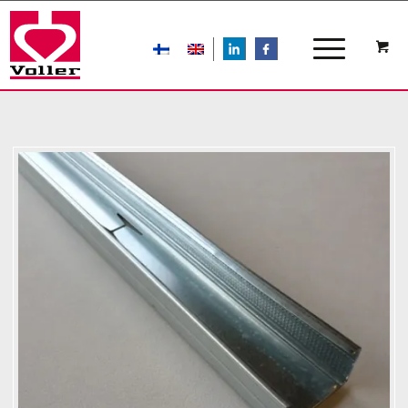
LIn
FB