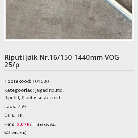
Riputi jäik Nr.16/150 1440mm VOG
25/p
Tootekood:
101680
Kategooriad:
Jäigad riputid
,
Riputid
,
Riputussüsteemid
Laos:
759
Ühik:
TK
Hind:
2,07
€
(hind ei sisalda
käibemaksu)