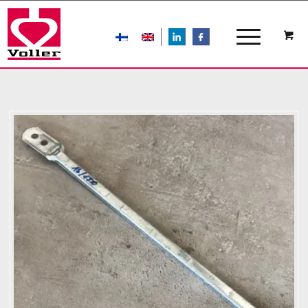
LIn
FB