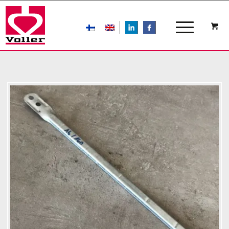
LIn
FB