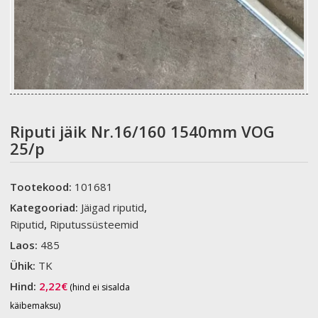
Riputi jäik Nr.16/160 1540mm VOG
25/p
Tootekood:
101681
Kategooriad:
Jäigad riputid
,
Riputid
,
Riputussüsteemid
Laos:
485
Ühik:
TK
Hind:
2,22
€
(hind ei sisalda
käibemaksu)