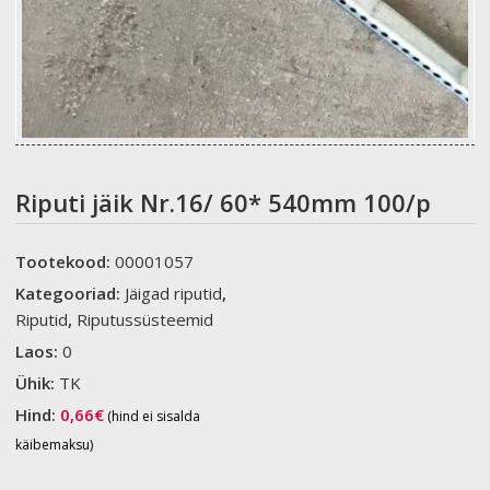
Riputi jäik Nr.16/ 60* 540mm 100/p
Tootekood:
00001057
Kategooriad:
Jäigad riputid
,
Riputid
,
Riputussüsteemid
Laos:
0
Ühik:
TK
Hind:
0,66
€
(hind ei sisalda
käibemaksu)