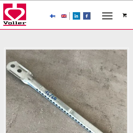
LIn
FB