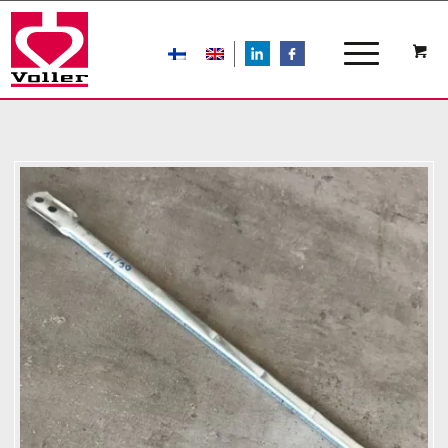
LIn
FB