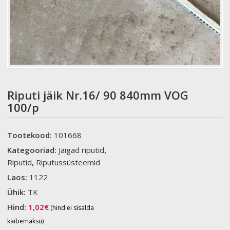
Riputi jäik Nr.16/ 90 840mm VOG
100/p
Tootekood:
101668
Kategooriad:
Jäigad riputid
,
Riputid
,
Riputussüsteemid
Laos:
1122
Ühik:
TK
Hind:
1,02
€
(hind ei sisalda
käibemaksu)