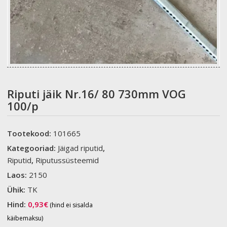
Riputi jäik Nr.16/ 80 730mm VOG
100/p
Tootekood:
101665
Kategooriad:
Jäigad riputid
,
Riputid
,
Riputussüsteemid
Laos:
2150
Ühik:
TK
Hind:
0,93
€
(hind ei sisalda
käibemaksu)