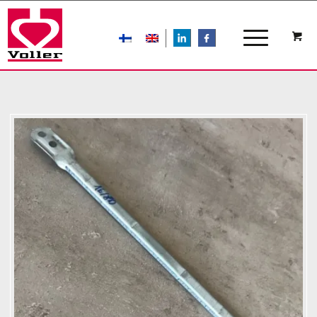
LIn
FB