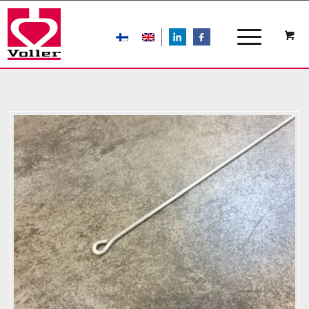
LIn
FB