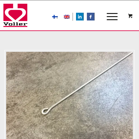
LIn
FB