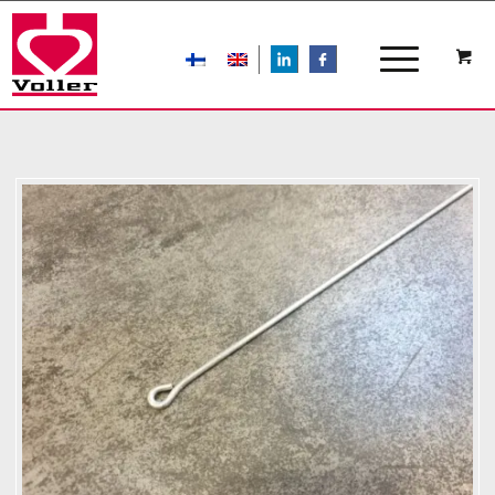
LIn
FB