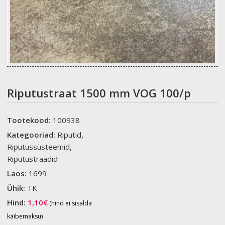
Riputustraat 1500 mm VOG 100/p
Tootekood:
100938
Kategooriad:
Riputid
,
Riputussüsteemid
,
Riputustraadid
Laos:
1699
Ühik:
TK
Hind:
1,10
€
(hind ei sisalda
käibemaksu)