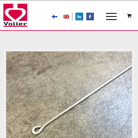
LIn
FB