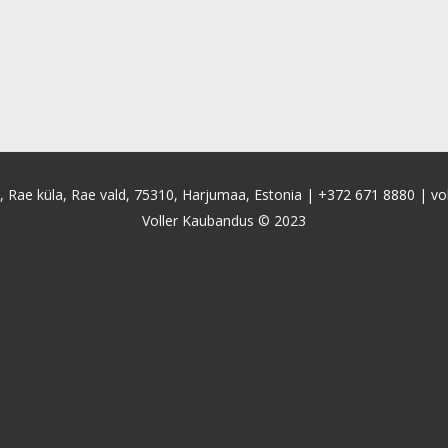
4, Rae küla, Rae vald, 75310, Harjumaa, Estonia |
+372 671 8880
|
vo
Voller Kaubandus © 2023