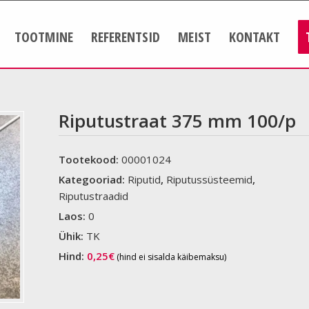
TOOTMINE
REFERENTSID
MEIST
KONTAKT
Riputustraat 375 mm 100/p
Tootekood:
00001024
Kategooriad:
Riputid
,
Riputussüsteemid
,
Riputustraadid
Laos:
0
Ühik:
TK
Hind:
0,25
€
(hind ei sisalda käibemaksu)