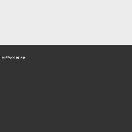
ller@voller.ee