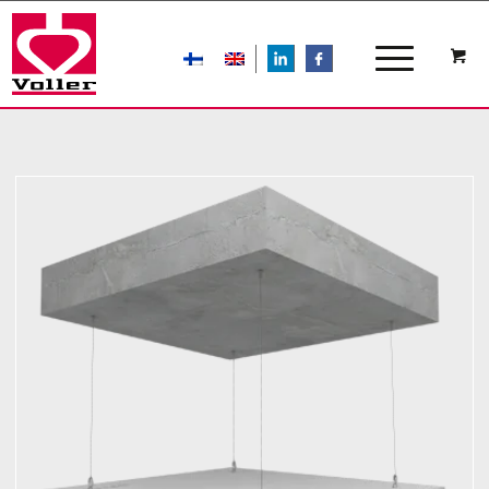
LIn
FB