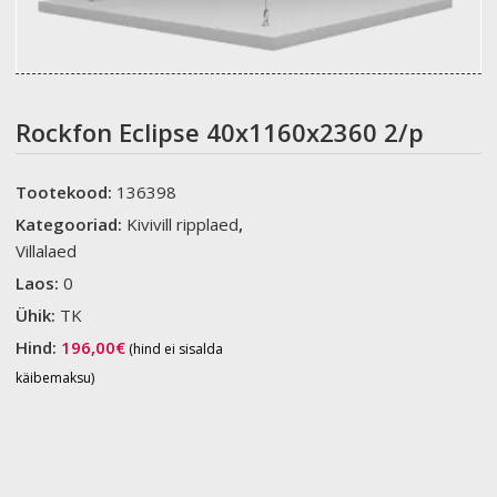
Rockfon Eclipse 40x1160x2360 2/p
Tootekood:
136398
Kategooriad:
Kivivill ripplaed
,
Villalaed
Laos:
0
Ühik:
TK
Hind:
196,00
€
(hind ei sisalda
käibemaksu)