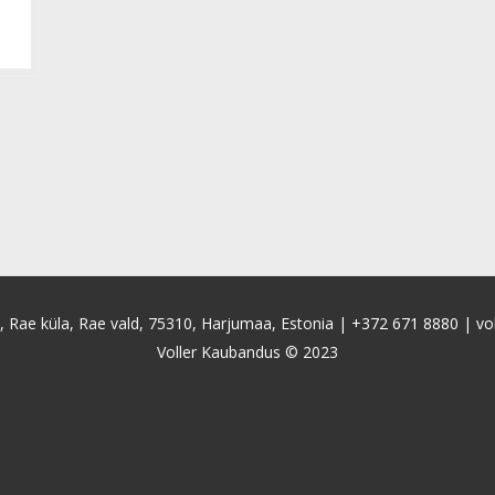
4, Rae küla, Rae vald, 75310, Harjumaa, Estonia |
+372 671 8880
|
vo
Voller Kaubandus © 2023