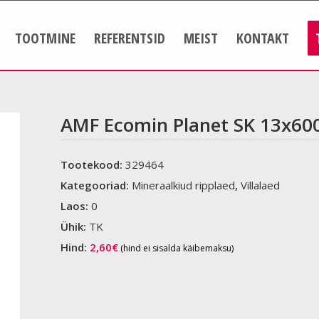
TOOTMINE
REFERENTSID
MEIST
KONTAKT
AMF Ecomin Planet SK 13x60
Tootekood:
329464
Kategooriad:
Mineraalkiud ripplaed
,
Villalaed
Laos:
0
Ühik:
TK
Hind:
2,60
€
(hind ei sisalda käibemaksu)