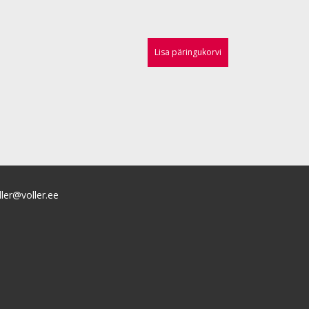
Lisa päringukorvi
ller@voller.ee