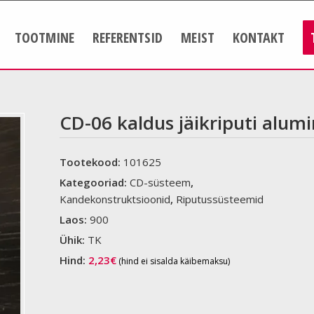
TOOTMINE
REFERENTSID
MEIST
KONTAKT
CD-06 kaldus jäikriputi alum
Tootekood:
101625
Kategooriad:
CD-süsteem
,
Kandekonstruktsioonid
,
Riputussüsteemid
Laos:
900
Ühik:
TK
Hind:
2,23
€
(hind ei sisalda käibemaksu)