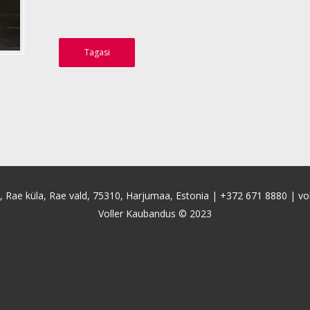
Tagasi
4, Rae küla, Rae vald, 75310, Harjumaa, Estonia |
+372 671 8880
|
vo
Voller Kaubandus © 2023