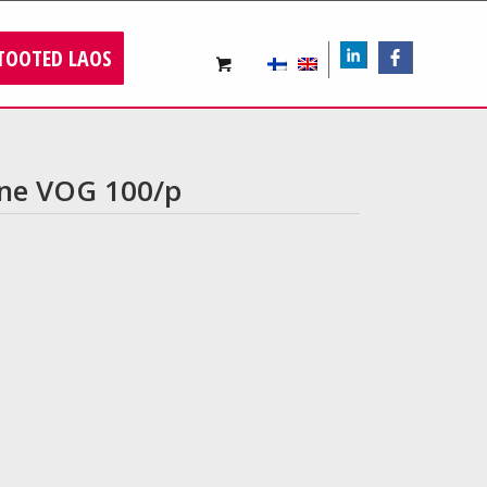
TOOTED LAOS
LIn
FB
ine VOG 100/p