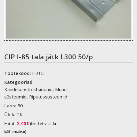
CIP I-85 tala jätk L300 50/p
Tootekood:
F.215
Kategooriad:
Kandekonstruktsioonid
,
Muud
süsteemid
,
Riputussüsteemid
Laos:
50
Ühik:
TK
Hind:
2,40
€
(hind ei sisalda
käibemaksu)