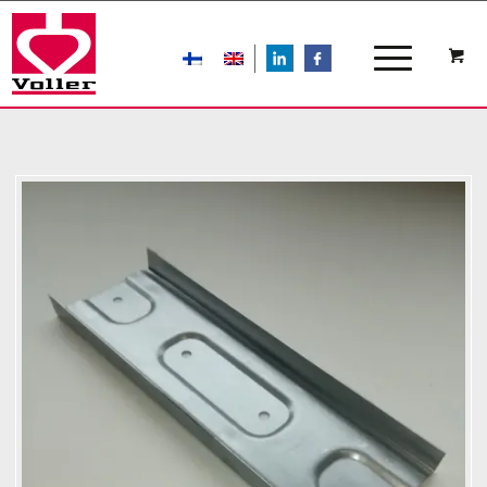
LIn
FB