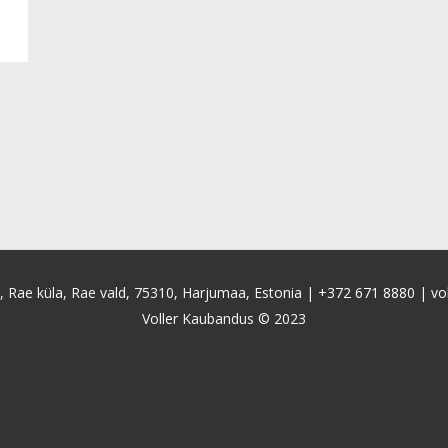
4, Rae küla, Rae vald, 75310, Harjumaa, Estonia |
+372 671 8880
|
vo
Voller Kaubandus © 2023