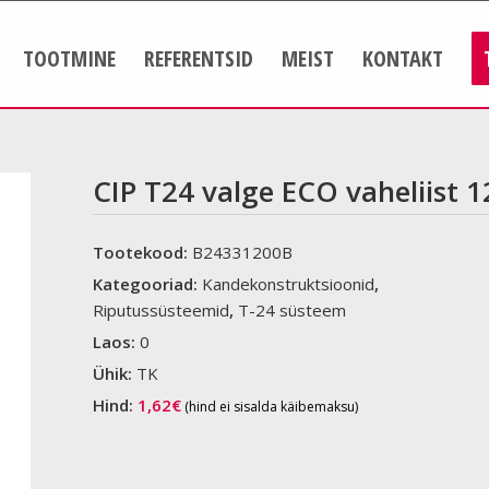
TOOTMINE
REFERENTSID
MEIST
KONTAKT
CIP T24 valge ECO vaheliist 
Tootekood:
B24331200B
Kategooriad:
Kandekonstruktsioonid
,
Riputussüsteemid
,
T-24 süsteem
Laos:
0
Ühik:
TK
Hind:
1,62
€
(hind ei sisalda käibemaksu)