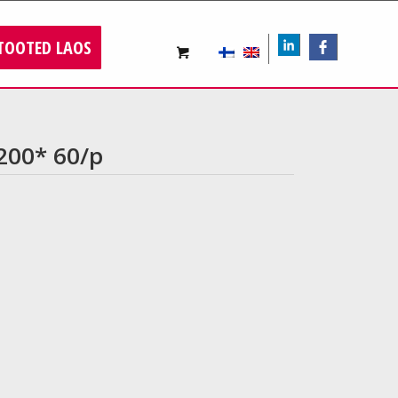
TOOTED LAOS
LIn
FB
1200* 60/p