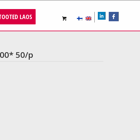
TOOTED LAOS
LIn
FB
200* 50/p