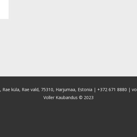
4, Rae küla, Rae vald, 75310, Harjumaa, Estonia |
+372 671 8880
|
vo
Voller Kaubandus © 2023