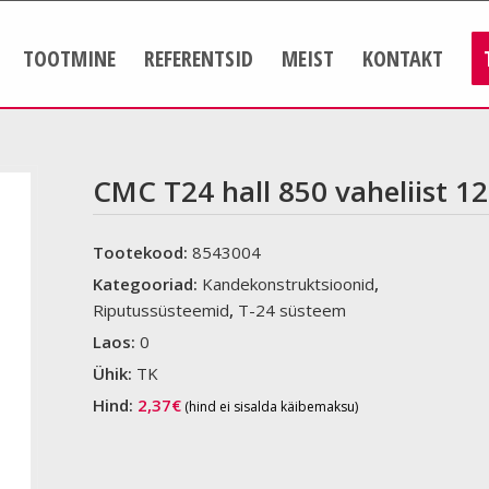
TOOTMINE
REFERENTSID
MEIST
KONTAKT
CMC T24 hall 850 vaheliist 1
Tootekood:
8543004
Kategooriad:
Kandekonstruktsioonid
,
Riputussüsteemid
,
T-24 süsteem
Laos:
0
Ühik:
TK
Hind:
2,37
€
(hind ei sisalda käibemaksu)