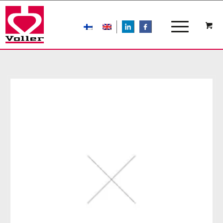
LIn
FB