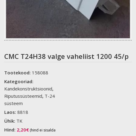
CMC T24H38 valge vaheliist 1200 45/p
Tootekood:
158088
Kategooriad:
Kandekonstruktsioonid
,
Riputussüsteemid
,
T-24
süsteem
Laos:
8818
Ühik:
TK
Hind:
2,20
€
(hind ei sisalda