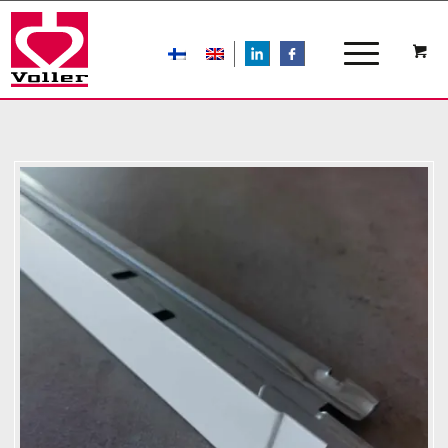
LIn
FB