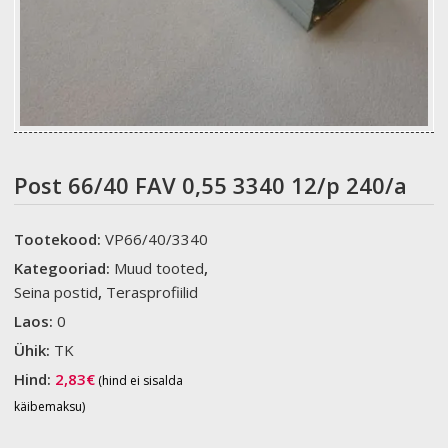
Post 66/40 FAV 0,55 3340 12/p 240/a
Tootekood:
VP66/40/3340
Kategooriad:
Muud tooted
,
Seina postid
,
Terasprofiilid
Laos:
0
Ühik:
TK
Hind:
2,83
€
(hind ei sisalda
käibemaksu)