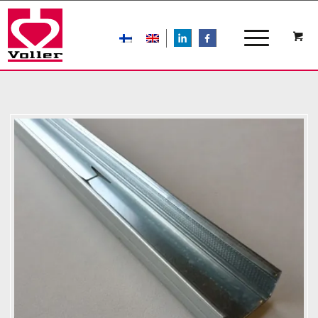
LIn
FB