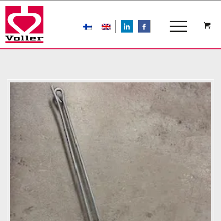
LIn
FB